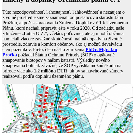
Túto nezodpovednosť, ľahostajnosť, ľahkovážnosť a nezáujem o
životné prostredie sme zaznamenali od poslancov a starostu Jána
Pružinu, aj počas spracovania Zmien a Doplnkov č.1 k Územnému
Plánu, ktoré nechali pripraviť ešte v roku 2020. Od začiatku naše
združenie „Lutila O.Z.“, včelári, poľovníci, ale aj mnohí občania
namietali viaceré závažné skutočnosti, najmä dopady na životné
prostredie, zdravie a komfort občanov, ako aj možnú devalváciu
cien pozemkov. Preto, člen nášho združenia
PhDr. Mgr. Ján
Pročka
požiadal Štátnu Ochranu Prírody (ŠOP) o opätovné
zmapovanie biotopov v našom katastri. Výsledky nového
zmapovania boli tak závažné, že ŠOP vyčíslila možnú škodu na
prírode viac ako
1.2 milióna EUR
, ak by sa navrhované zámery
realizovali podľa doplnku územného plánu.