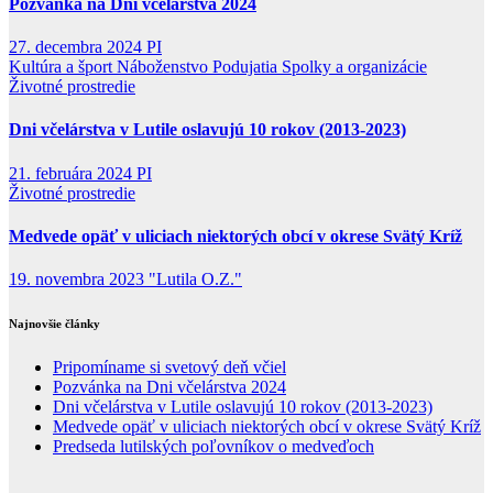
Pozvánka na Dni včelárstva 2024
27. decembra 2024
PI
Kultúra a šport
Náboženstvo
Podujatia
Spolky a organizácie
Životné prostredie
Dni včelárstva v Lutile oslavujú 10 rokov (2013-2023)
21. februára 2024
PI
Životné prostredie
Medvede opäť v uliciach niektorých obcí v okrese Svätý Kríž
19. novembra 2023
"Lutila O.Z."
Najnovšie články
Pripomíname si svetový deň včiel
Pozvánka na Dni včelárstva 2024
Dni včelárstva v Lutile oslavujú 10 rokov (2013-2023)
Medvede opäť v uliciach niektorých obcí v okrese Svätý Kríž
Predseda lutilských poľovníkov o medveďoch