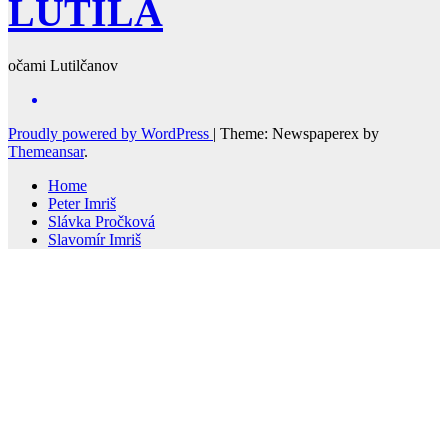
LUTILA
očami Lutilčanov
Proudly powered by WordPress
|
Theme: Newspaperex by
Themeansar
.
Home
Peter Imriš
Slávka Pročková
Slavomír Imriš