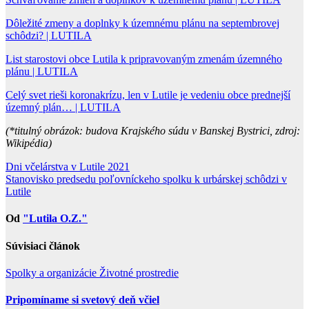
Dôležité zmeny a doplnky k územnému plánu na septembrovej
schôdzi? | LUTILA
List starostovi obce Lutila k pripravovaným zmenám územného
plánu | LUTILA
Celý svet rieši koronakrízu, len v Lutile je vedeniu obce prednejší
územný plán… | LUTILA
(*titulný obrázok: budova Krajského súdu v Banskej Bystrici, zdroj:
Wikipédia)
Navigácia
Dni včelárstva v Lutile 2021
Stanovisko predsedu poľovníckeho spolku k urbárskej schôdzi v
v
Lutile
článku
Od
"Lutila O.Z."
Súvisiaci článok
Spolky a organizácie
Životné prostredie
Pripomíname si svetový deň včiel