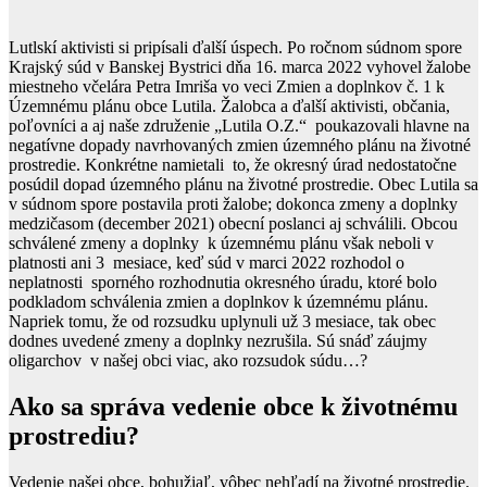
Lutlskí aktivisti si pripísali ďalší úspech. Po ročnom súdnom spore
Krajský súd v Banskej Bystrici dňa 16. marca 2022 vyhovel žalobe
miestneho včelára Petra Imriša vo veci Zmien a doplnkov č. 1 k
Územnému plánu obce Lutila. Žalobca a ďalší aktivisti, občania,
poľovníci a aj naše združenie „Lutila O.Z.“ poukazovali hlavne na
negatívne dopady navrhovaných zmien územného plánu na životné
prostredie. Konkrétne namietali to, že okresný úrad nedostatočne
posúdil dopad územného plánu na životné prostredie. Obec Lutila sa
v súdnom spore postavila proti žalobe; dokonca zmeny a doplnky
medzičasom (december 2021) obecní poslanci aj schválili. Obcou
schválené zmeny a doplnky k územnému plánu však neboli v
platnosti ani 3 mesiace, keď súd v marci 2022 rozhodol o
neplatnosti sporného rozhodnutia okresného úradu, ktoré bolo
podkladom schválenia zmien a doplnkov k územnému plánu.
Napriek tomu, že od rozsudku uplynuli už 3 mesiace, tak obec
dodnes uvedené zmeny a doplnky nezrušila. Sú snáď záujmy
oligarchov v našej obci viac, ako rozsudok súdu…?
Ako sa správa vedenie obce k životnému
prostrediu?
Vedenie našej obce, bohužiaľ, vôbec nehľadí na životné prostredie.