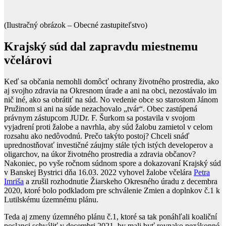
(Ilustračný obrázok – Obecné zastupiteľstvo)
Krajský súd dal zapravdu miestnemu
včelárovi
Keď sa občania nemohli domôcť ochrany životného prostredia, ako
aj svojho zdravia na Okresnom úrade a ani na obci, nezostávalo im
nič iné, ako sa obrátiť na súd. No vedenie obce so starostom Jánom
Pružinom si ani na súde nezachovalo „tvár“. Obec zastúpená
právnym zástupcom JUDr. F. Šurkom sa postavila v svojom
vyjadrení proti žalobe a navrhla, aby súd žalobu zamietol v celom
rozsahu ako nedôvodnú. Prečo takýto postoj? Chceli snáď
uprednostňovať investičné záujmy stále tých istých developerov a
oligarchov, na úkor životného prostredia a zdravia občanov?
Nakoniec, po vyše ročnom súdnom spore a dokazovaní Krajský súd
v Banskej Bystrici dňa 16.03. 2022 vyhovel žalobe včelára
Petra
Imriša
a zrušil rozhodnutie Žiarskeho Okresného úradu z decembra
2020, ktoré bolo podkladom pre schválenie Zmien a doplnkov č.1 k
Lutilskému územnému plánu.
Teda aj zmeny územného plánu č.1, ktoré sa tak ponáhľali koaliční
poslanci schváliť v decembri 2021, by mali byť rovnako nezákonné