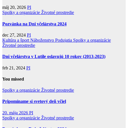
máj 20, 2026
PI
Spolky a organizácie
Životné prostredie
Pozvánka na Dni včelárstva 2024
dec 27, 2024
PI
Kultúra a šport
Náboženstvo
Podujatia
Spolky a organizácie
Životné prostredie
Dni včelárstva v Lutile oslavujú 10 rokov (2013-2023)
feb 21, 2024
PI
You missed
Spolky a organizácie
Životné prostredie
Pripomíname si svetový deň včiel
20. mája 2026
PI
Spolky a organizácie
Životné prostredie