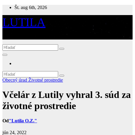
Skip
Št. aug 6th, 2026
to
content
LUTILA
očami Lutilčanov
Obecný úrad
Životné prostredie
Včelár z Lutily vyhral 3. súd za
životné prostredie
Od
"Lutila O.Z."
jún 24, 2022