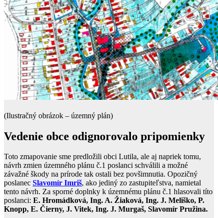
(Ilustračný obrázok – územný plán)
Vedenie obce odignorovalo pripomienky
Toto zmapovanie sme predložili obci Lutila, ale aj napriek tomu,
návrh zmien územného plánu č.1 poslanci schválili a možné
závažné škody na prírode tak ostali bez povšimnutia. Opozičný
poslanec
Slavomír Imriš
, ako jediný zo zastupiteľstva, namietal
tento návrh. Za sporné doplnky k územnému plánu č.1 hlasovali títo
poslanci:
E. Hromádková, Ing. A. Žiaková, Ing. J. Meliško, P.
Knopp, E. Čierny, J. Vitek, Ing. J. Murgaš, Slavomír Pružina.