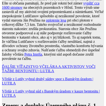
Ešte si občania pamätajú, že pred pár rokmi bol zámer
vypíliť cca
1600 stromov
na obecných pozemkoch v Hôstí. Tento výrub sme
zastavili až my aktivisti svojimi pripomienkami a námietkami. Veľké
znepokojenie Lutilčanov spôsobilo aj nezákonné povolenie, ktoré
vydal starosta Ján Pružina na
oplotenie lesa
pri obci plotom v
celkovej dĺžke 7,5 km. Takéto svojvoľné a nezákonné rozhodnutie
starostu nakoniec zrušila prokuratúra. Starosta obce Ján Pružina
otvorene podporoval a aj stále podporuje rozširovanie ťažby
bentonitu v katastri obce, ako aj v jej blízkosti. To aj napriek tomu,
že väčšina Lutilčanov s rozširovaním ťažby nesúhlasí, najmä z
dôvodov ochrany životného prostredia, vlastného komfortu bývania
a ochrany svojho zdravia. Našťastie ťažbu obmedzili dve úspešné
žaloby včelára
Petra Imriša
, ktorými súd aspoň dočasne zrušil
povolenie na ťažbu.
ĎALŠIE VÍŤAZSTVO VČELÁRA A AKTIVISTOV VOČI
ŤAŽBE BENTONITU | LUTILA
Včelár z Lutily vyhral druhý súdny spor s Banským úradom |
LUTILA
Včelár z Lutily vyhral súd s Banským úradom v kauze bentonitu |
LUTILA
Zmeny a doplnky Územného plánu č. 1