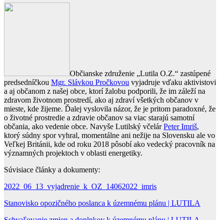
Občianske združenie „Lutila O.Z.“ zastúpené
predsedníčkou
Mgr. Slávkou Pročkovou
vyjadruje vďaku aktivistovi
a aj občanom z našej obce, ktorí žalobu podporili, že im záleží na
zdravom životnom prostredí, ako aj zdraví všetkých občanov v
mieste, kde žijeme. Ďalej vyslovila názor, že je pritom paradoxné, že
o životné prostredie a zdravie občanov sa viac starajú samotní
občania, ako vedenie obce. Navyše Lutilský včelár
Peter Imriš
,
ktorý súdny spor vyhral, momentálne ani nežije na Slovensku ale vo
Veľkej Británii, kde od roku 2018 pôsobí ako vedecký pracovník na
významných projektoch v oblasti energetiky.
Súvisiace články a dokumenty:
2022_06_13_vyjadrenie_k_OZ_14062022_imris
Stanovisko opozičného poslanca k územnému plánu | LUTILA
Schvaľovanie zmien a doplnkov k územnému plánu | LUTILA