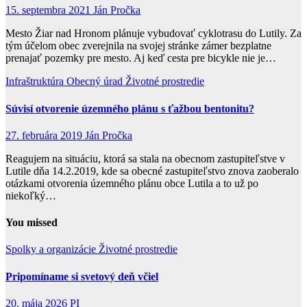
15. septembra 2021
Ján Pročka
Mesto Žiar nad Hronom plánuje vybudovať cyklotrasu do Lutily. Za
tým účelom obec zverejnila na svojej stránke zámer bezplatne
prenajať pozemky pre mesto. Aj keď cesta pre bicykle nie je…
Infraštruktúra
Obecný úrad
Životné prostredie
Súvisí otvorenie územného plánu s ťažbou bentonitu?
27. februára 2019
Ján Pročka
Reagujem na situáciu, ktorá sa stala na obecnom zastupiteľstve v
Lutile dňa 14.2.2019, kde sa obecné zastupiteľstvo znova zaoberalo
otázkami otvorenia územného plánu obce Lutila a to už po
niekoľký…
You missed
Spolky a organizácie
Životné prostredie
Pripomíname si svetový deň včiel
20. mája 2026
PI