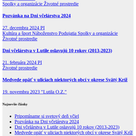
Spolky a organizácie
Životné prostredie
Pozvánka na Dni včelárstva 2024
27. decembra 2024
PI
Kultúra a šport
Náboženstvo
Podujatia
Spolky a organizácie
Životné prostredie
Dni včelárstva v Lutile oslavujú 10 rokov (2013-2023)
21. februára 2024
PI
Životné prostredie
Medvede opäť v uliciach niektorých obcí v okrese Svätý Kríž
19. novembra 2023
"Lutila O.Z."
Najnovšie články
Pripomíname si svetový deň včiel
Pozvánka na Dni včelárstva 2024
Dni včelárstva v Lutile oslavujú 10 rokov (2013-2023)
Medvede opäť v uliciach niektorých obcí v okrese Svätý Kríž