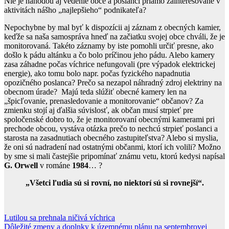
Nie je náhodou aj vedenie obce a poslanci priamo zainteresované v
aktivitách nášho „najlepšieho“ podnikateľa?
Nepochybne by mal byť k dispozícii aj záznam z obecných kamier,
keďže sa naša samospráva hneď na začiatku svojej obce chváli, že je
monitorovaná. Takéto záznamy by iste pomohli určiť presne, ako
došlo k pádu altánku a čo bolo príčinou jeho pádu. Alebo kamery
zasa záhadne počas víchrice nefungovali (pre výpadok elektrickej
energie), ako tomu bolo napr. počas fyzického napadnutia
opozičného poslanca? Prečo sa nezapol náhradný zdroj elektriny na
obecnom úrade? Majú teda slúžiť obecné kamery len na
„špicľovanie, prenasledovanie a monitorovanie“ občanov? Za
zmienku stojí aj ďalšia súvislosť, ak občan musí strpieť pre
spoločenské dobro to, že je monitorovaní obecnými kamerami pri
prechode obcou, vystáva otázka prečo to nechcú strpieť poslanci a
starosta na zasadnutiach obecného zastupiteľstva? Alebo si myslia,
že oni sú nadradení nad ostatnými občanmi, ktorí ich volili? Možno
by sme si mali častejšie pripomínať známu vetu, ktorú kedysi napísal
G. Orwell
v románe
1984
… ?
„Všetci ľudia sú si rovní, no niektorí sú si rovnejší“.
Navigácia
Lutilou sa prehnala ničivá víchrica
Dôležité zmeny a doplnky k územnému plánu na septembrovej