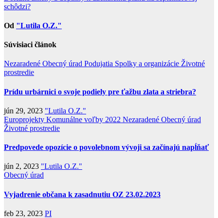
v
schôdzi?
článku
Od
"Lutila O.Z."
Súvisiaci článok
Nezaradené
Obecný úrad
Podujatia
Spolky a organizácie
Životné
prostredie
Prídu urbárnici o svoje podiely pre ťažbu zlata a striebra?
jún 29, 2023
"Lutila O.Z."
Europrojekty
Komunálne voľby 2022
Nezaradené
Obecný úrad
Životné prostredie
Predpovede opozície o povolebnom vývoji sa začínajú napĺňať
jún 2, 2023
"Lutila O.Z."
Obecný úrad
Vyjadrenie občana k zasadnutiu OZ 23.02.2023
feb 23, 2023
PI