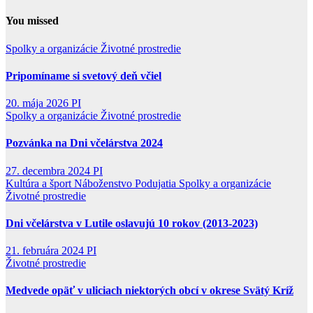
You missed
Spolky a organizácie
Životné prostredie
Pripomíname si svetový deň včiel
20. mája 2026
PI
Spolky a organizácie
Životné prostredie
Pozvánka na Dni včelárstva 2024
27. decembra 2024
PI
Kultúra a šport
Náboženstvo
Podujatia
Spolky a organizácie
Životné prostredie
Dni včelárstva v Lutile oslavujú 10 rokov (2013-2023)
21. februára 2024
PI
Životné prostredie
Medvede opäť v uliciach niektorých obcí v okrese Svätý Kríž