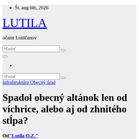
Skip
Št. aug 6th, 2026
to
content
LUTILA
očami Lutilčanov
Infraštruktúra
Obecný úrad
Spadol obecný altánok len od
víchrice, alebo aj od zhnitého
stĺpa?
Od
"Lutila O.Z."