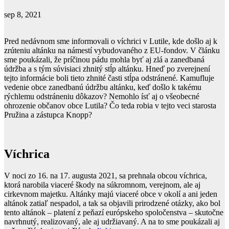
sep 8, 2021
Pred nedávnom sme informovali o víchrici v Lutile, kde došlo aj k
zrúteniu altánku na námestí vybudovaného z EU-fondov. V článku
sme poukázali, že príčinou pádu mohla byť aj zlá a zanedbaná
údržba a s tým súvisiaci zhnitý stĺp altánku. Hneď po zverejnení
tejto informácie boli tieto zhnité časti stĺpa odstránené. Kamufluje
vedenie obce zanedbanú údržbu altánku, keď došlo k takému
rýchlemu odstráneniu dôkazov? Nemohlo ísť aj o všeobecné
ohrozenie občanov obce Lutila? Čo teda robia v tejto veci starosta
Pružina a zástupca Knopp?
Víchrica
V noci zo 16. na 17. augusta 2021, sa prehnala obcou víchrica,
ktorá narobila viaceré škody na súkromnom, verejnom, ale aj
cirkevnom majetku. Altánky majú viaceré obce v okolí a ani jeden
altánok zatiaľ nespadol, a tak sa objavili prirodzené otázky, ako bol
tento altánok – platení z peňazí európskeho spoločenstva – skutočne
navrhnutý, realizovaný, ale aj udržiavaný. A na to sme poukázali aj