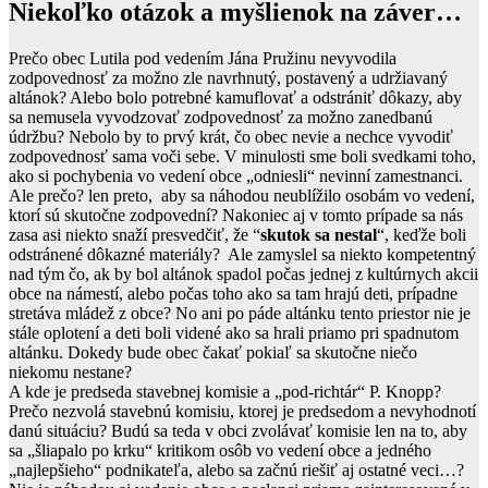
Niekoľko otázok a myšlienok na záver…
Prečo obec Lutila pod vedením Jána Pružinu nevyvodila
zodpovednosť za možno zle navrhnutý, postavený a udržiavaný
altánok? Alebo bolo potrebné kamuflovať a odstrániť dôkazy, aby
sa nemusela vyvodzovať zodpovednosť za možno zanedbanú
údržbu? Nebolo by to prvý krát, čo obec nevie a nechce vyvodiť
zodpovednosť sama voči sebe. V minulosti sme boli svedkami toho,
ako si pochybenia vo vedení obce „odniesli“ nevinní zamestnanci.
Ale prečo? len preto, aby sa náhodou neublížilo osobám vo vedení,
ktorí sú skutočne zodpovední? Nakoniec aj v tomto prípade sa nás
zasa asi niekto snaží presvedčiť, že “
skutok sa nestal
“, keďže boli
odstránené dôkazné materiály? Ale zamyslel sa niekto kompetentný
nad tým čo, ak by bol altánok spadol počas jednej z kultúrnych akcii
obce na námestí, alebo počas toho ako sa tam hrajú deti, prípadne
stretáva mládež z obce? No ani po páde altánku tento priestor nie je
stále oplotení a deti boli videné ako sa hrali priamo pri spadnutom
altánku. Dokedy bude obec čakať pokiaľ sa skutočne niečo
niekomu nestane?
A kde je predseda stavebnej komisie a „pod-richtár“ P. Knopp?
Prečo nezvolá stavebnú komisiu, ktorej je predsedom a nevyhodnotí
danú situáciu? Budú sa teda v obci zvolávať komisie len na to, aby
sa „šliapalo po krku“ kritikom osôb vo vedení obce a jedného
„najlepšieho“ podnikateľa, alebo sa začnú riešiť aj ostatné veci…?