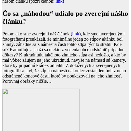
našom článku (pozri článok:
link
)
Čo sa „náhodou“ udialo po zverejní nášho
článku?
Potom ako sme zverejnili náš článok
(link
), kde sme uverejnenými
fotografiami preukázali, že minimálne jeden zo stĺpov altánku bol
zhnitý, záhadne sa z námestia časti tohto stĺpa rýchlo stratili. Kde
sú? Kamufluje a snaží sa niekto z vedenia obce odstrániť prípadné
dôkazy? K ukradnutiu takéhoto zhnitého stĺpa asi nedošlo, a kto by
mal vôbec záujem na jeho ukradnutí, navyše na námestí sú kamery,
ktoré by pripadnú krádež odhalili. Z doložených a zverejnených
fotografii sa javí, že stĺp na námestí nakoniec zostal, len boli z neho
odstránené koncové časti, ktoré by poukazovali na jeho zhnitosť.
Porovnaj obrázky nižšie….