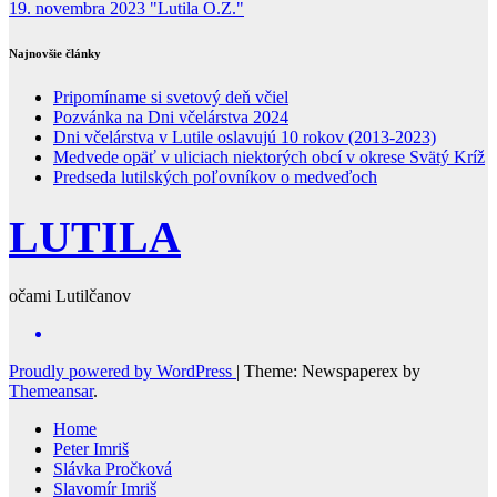
19. novembra 2023
"Lutila O.Z."
Najnovšie články
Pripomíname si svetový deň včiel
Pozvánka na Dni včelárstva 2024
Dni včelárstva v Lutile oslavujú 10 rokov (2013-2023)
Medvede opäť v uliciach niektorých obcí v okrese Svätý Kríž
Predseda lutilských poľovníkov o medveďoch
LUTILA
očami Lutilčanov
Proudly powered by WordPress
|
Theme: Newspaperex by
Themeansar
.
Home
Peter Imriš
Slávka Pročková
Slavomír Imriš